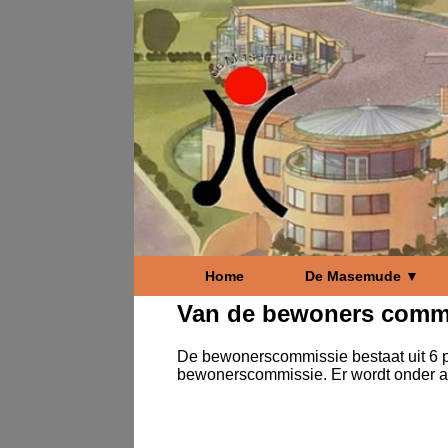
Home
De Masemude ▼
Van de bewoners comm
De bewonerscommissie bestaat uit 6 pe
bewonerscommissie. Er wordt onder a